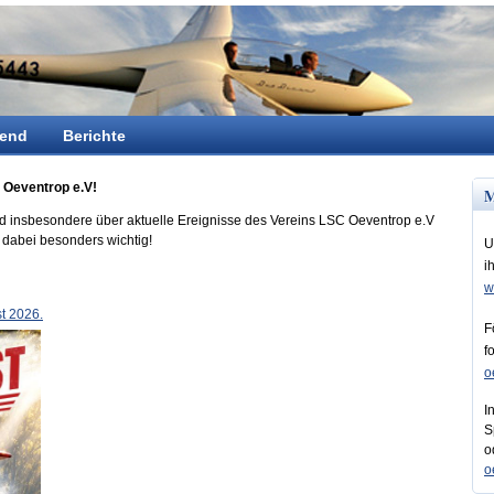
end
Berichte
 Oeventrop e.V!
M
nd insbesondere über aktuelle Ereignisse des Vereins LSC Oeventrop e.V
s dabei besonders wichtig!
U
i
w
t 2026.
F
f
o
I
S
o
o