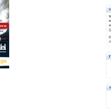
S
W
e
s
S
D
/
F
A