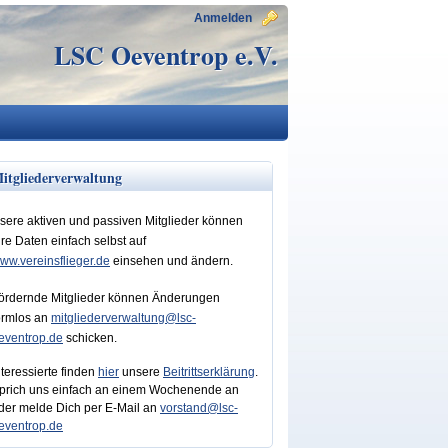
Anmelden
LSC Oeventrop e.V.
itgliederverwaltung
sere aktiven und passiven Mitglieder können
hre Daten einfach selbst auf
ww.vereinsflieger.de
einsehen und ändern.
ördernde Mitglieder können Änderungen
ormlos an
mitgliederverwaltung@lsc-
eventrop.de
schicken.
nteressierte finden
hier
unsere
Beitrittserklärung
.
prich uns einfach an einem Wochenende an
der melde Dich per E-Mail an
vorstand@lsc-
eventrop.de